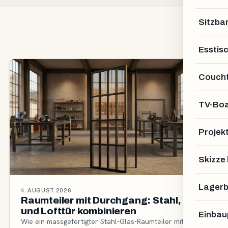
Sitzba
Esstis
Coucht
TV-Bo
Projek
Skizze
Lagerb
4. AUGUST 2026
Raumteiler mit Durchgang: Stahl, Glas
und Lofttür kombinieren
Einbau
Wie ein massgefertigter Stahl-Glas-Raumteiler mit