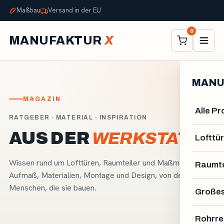
Maßbau
Versand in der EU
0
MANUFAKTUR
X
MANU
MAGAZIN
Alle P
RATGEBER · MATERIAL · INSPIRATION
AUS DER
WERKSTATT.
Lofttür
Wissen rund um Lofttüren, Raumteiler und Maßmöbel -
Raumte
Aufmaß, Materialien, Montage und Design, von den
Menschen, die sie bauen.
Großes
Rohrre