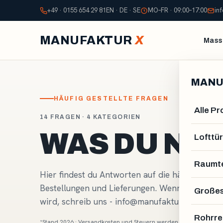
+49 · 0155 654 29 81
EN · DE · SE
MO–FR · 09:00–17:00
in
MANUFAKTUR
X
Mass
MANU
HÄUFIG GESTELLTE FRAGEN
Alle P
14 FRAGEN · 4 KATEGORIEN
WAS DU NO
Lofttür
Raumte
Hier findest du Antworten auf die häufigsten 
Bestellungen und Lieferungen. Wenn deine Frag
Großes
wird, schreib uns - info@manufakturx.ch
Rohrre
*Stand 2026 · Versandkosten und Steuern werden im Checkout je