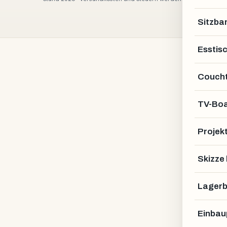
Sitzba
Esstis
Coucht
TV-Bo
Projek
Skizze
Lagerb
Einbau
Welche Zahlungsmöglic