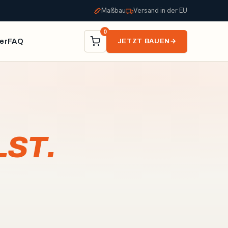
Maßbau
Versand in der EU
0
er
FAQ
JETZT BAUEN
→
LST.