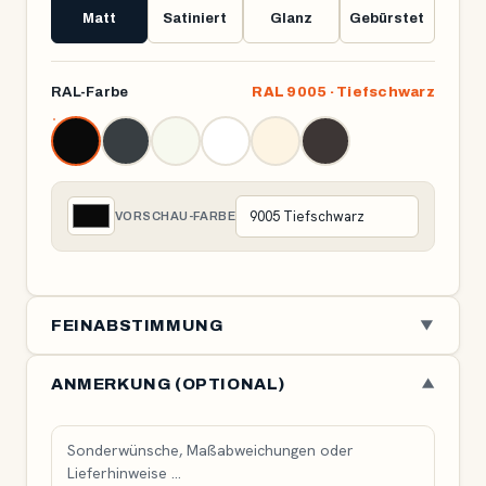
Matt
Satiniert
Glanz
Gebürstet
RAL-Farbe
RAL 9005 · Tiefschwarz
VORSCHAU-FARBE
FEINABSTIMMUNG
▼
Überstand (Kurzseite) (cm)
10 cm
ANMERKUNG (OPTIONAL)
▼
-30
10
Bein-Einzug (cm)
5 cm