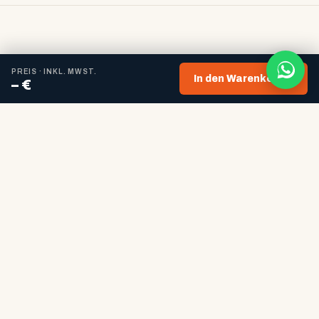
PREIS · INKL. MWST.
In den Warenkorb
→
– €
So entsteht eine gebeizte Oberfläche
Bei gebeizten Oberflächen wird das Holz zunächst farblich
behandelt (Beize) und anschließend geölt.