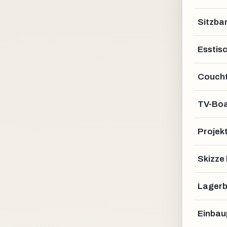
Sitzba
Esstis
Coucht
TV-Bo
Projek
Skizze
Lagerb
Einbau