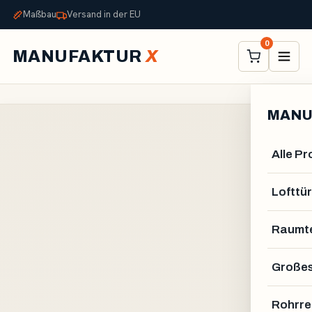
Maßbau
Versand in der EU
0
MANUFAKTUR
X
MANU
Alle P
Lofttür
Raumte
Großes
Rohrre