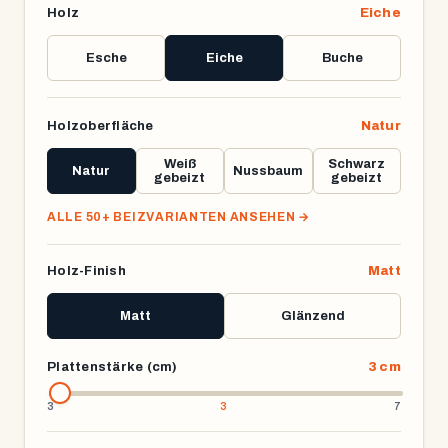
Holz
Eiche
Esche
Eiche
Buche
Holzoberfläche
Natur
Weiß
Schwarz
Natur
Nussbaum
gebeizt
gebeizt
ALLE 50+ BEIZVARIANTEN ANSEHEN
→
Holz-Finish
Matt
Matt
Glänzend
Plattenstärke (cm)
3 cm
3
7