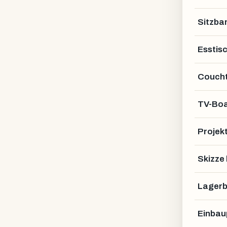
Sitzba
Esstis
Coucht
TV-Bo
Projek
Skizze
Lagerb
Einbau